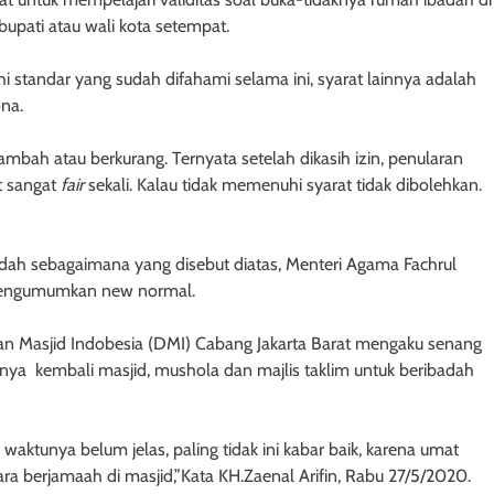
bupati atau wali kota setempat.
 standar yang sudah difahami selama ini, syarat lainnya adalah
ona.
rtambah atau berkurang. Ternyata setelah dikasih izin, penularan
at sangat
fair
sekali. Kalau tidak memenuhi syarat tidak dibolehkan.
badah sebagaimana yang disebut diatas, Menteri Agama Fachrul
 mengumumkan new normal.
wan Masjid Indobesia (DMI) Cabang Jakarta Barat mengaku senang
ya kembali masjid, mushola dan majlis taklim untuk beribadah
aktunya belum jelas, paling tidak ini kabar baik, karena umat
a berjamaah di masjid,”Kata KH.Zaenal Arifin, Rabu 27/5/2020.