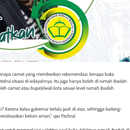
kenapa camat yang memberikan rekomendasi, kenapa buka
ahui situasi di wilayahnya. Itu juga hanya boleh di rumah ibadah
eh camat atau bupati/wali kota sesuai level rumah ibadah
 Karena kalau gubernur terlalu jauh di atas, sehingga kadang-
ralisasikan belum aman,” ujar Fachrul.
t untuk mempelajari validitas soal buka-tidaknya rumah ibadah di