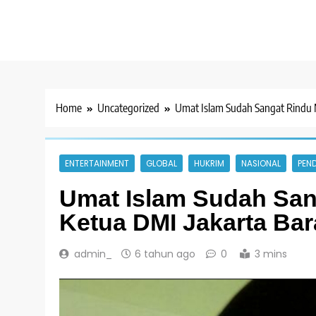
Home
Uncategorized
Umat Islam Sudah Sangat Rindu M
ENTERTAINMENT
GLOBAL
HUKRIM
NASIONAL
PEND
Umat Islam Sudah Sang
Ketua DMI Jakarta Bar
admin_
6 tahun ago
0
3 mins