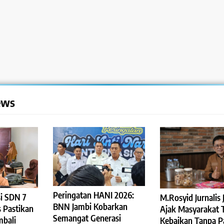
ews
Peringatan HANI 2026:
i SDN 7
M.Rosyid Jurnalis 
BNN Jambi Kobarkan
 Pastikan
Ajak Masyarakat 
Semangat Generasi
mbali
Kebaikan Tanpa P