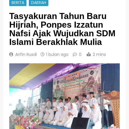
BERITA
DAERAH
Tasyakuran Tahun Baru
Hijriah, Ponpes Izzatun
Nafsi Ajak Wujudkan SDM
Islami Berakhlak Mulia
Arifin Rusdi
1 bulan ago
0
2 mins