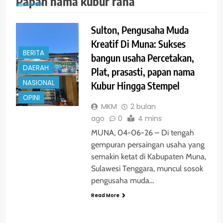
Papan nama kubur raha
Sulton, Pengusaha Muda
Kreatif Di Muna: Sukses
BERITA
bangun usaha Percetakan,
DAERAH
Plat, prasasti, papan nama
NASIONAL
Kubur Hingga Stempel
OPINI
MKM
2 bulan
ago
0
4 mins
MUNA, 04-06-26 – Di tengah
gempuran persaingan usaha yang
semakin ketat di Kabupaten Muna,
Sulawesi Tenggara, muncul sosok
pengusaha muda…
Read More