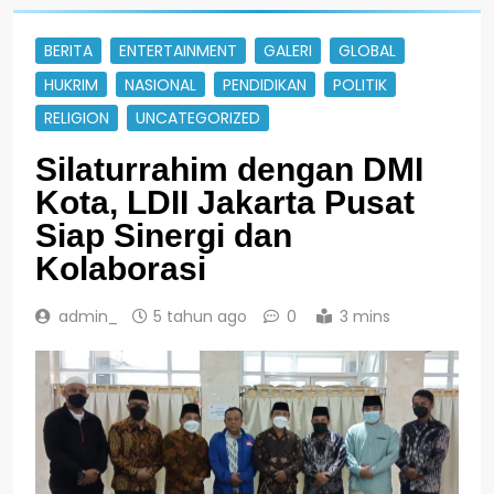
BERITA
ENTERTAINMENT
GALERI
GLOBAL
HUKRIM
NASIONAL
PENDIDIKAN
POLITIK
RELIGION
UNCATEGORIZED
Silaturrahim dengan DMI
Kota, LDII Jakarta Pusat
Siap Sinergi dan
Kolaborasi
admin_
5 tahun ago
0
3 mins