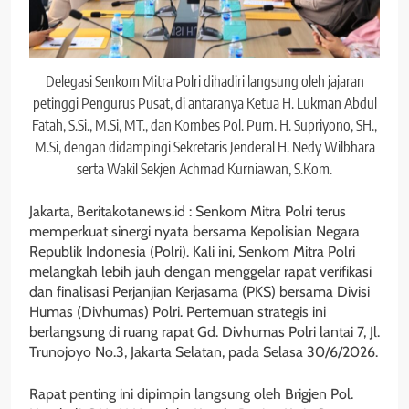
Delegasi Senkom Mitra Polri dihadiri langsung oleh jajaran
petinggi Pengurus Pusat, di antaranya Ketua H. Lukman Abdul
Fatah, S.Si., M.Si, MT., dan Kombes Pol. Purn. H. Supriyono, SH.,
M.Si, dengan didampingi Sekretaris Jenderal H. Nedy Wilbhara
serta Wakil Sekjen Achmad Kurniawan, S.Kom.
Jakarta, Beritakotanews.id : Senkom Mitra Polri terus
memperkuat sinergi nyata bersama Kepolisian Negara
Republik Indonesia (Polri). Kali ini, Senkom Mitra Polri
melangkah lebih jauh dengan menggelar rapat verifikasi
dan finalisasi Perjanjian Kerjasama (PKS) bersama Divisi
Humas (Divhumas) Polri. Pertemuan strategis ini
berlangsung di ruang rapat Gd. Divhumas Polri lantai 7, Jl.
Trunojoyo No.3, Jakarta Selatan, pada Selasa 30/6/2026.
Rapat penting ini dipimpin langsung oleh Brigjen Pol.