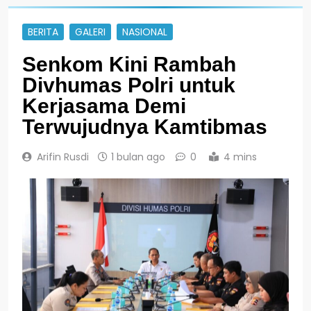
BERITA
GALERI
NASIONAL
Senkom Kini Rambah
Divhumas Polri untuk
Kerjasama Demi
Terwujudnya Kamtibmas
Arifin Rusdi
1 bulan ago
0
4 mins