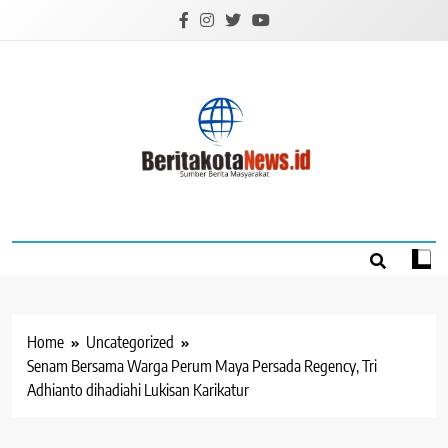
Skip
to
content
BERITAKOTANEW
Sumber Berita Masyarakat
Home
Uncategorized
Senam Bersama Warga Perum Maya Persada Regency, Tri
Adhianto dihadiahi Lukisan Karikatur