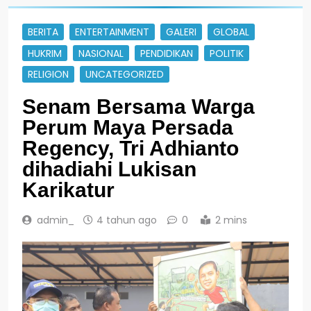
BERITA
ENTERTAINMENT
GALERI
GLOBAL
HUKRIM
NASIONAL
PENDIDIKAN
POLITIK
RELIGION
UNCATEGORIZED
Senam Bersama Warga
Perum Maya Persada
Regency, Tri Adhianto
dihadiahi Lukisan
Karikatur
admin_
4 tahun ago
0
2 mins