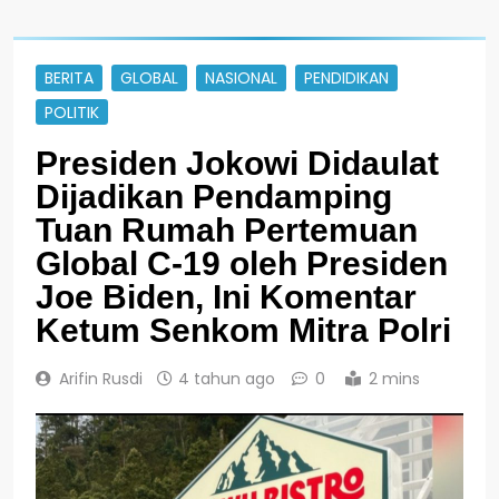
BERITA
GLOBAL
NASIONAL
PENDIDIKAN
POLITIK
Presiden Jokowi Didaulat
Dijadikan Pendamping
Tuan Rumah Pertemuan
Global C-19 oleh Presiden
Joe Biden, Ini Komentar
Ketum Senkom Mitra Polri
Arifin Rusdi
4 tahun ago
0
2 mins