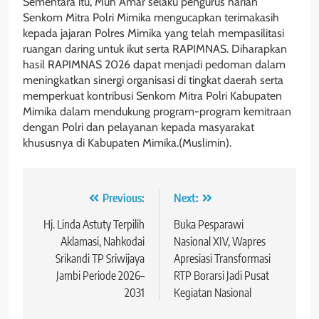
Sementara itu, Muh Amar selaku pengurus harian
Senkom Mitra Polri Mimika mengucapkan terimakasih
kepada jajaran Polres Mimika yang telah mempasilitasi
ruangan daring untuk ikut serta RAPIMNAS. Diharapkan
hasil RAPIMNAS 2026 dapat menjadi pedoman dalam
meningkatkan sinergi organisasi di tingkat daerah serta
memperkuat kontribusi Senkom Mitra Polri Kabupaten
Mimika dalam mendukung program-program kemitraan
dengan Polri dan pelayanan kepada masyarakat
khususnya di Kabupaten Mimika.(Muslimin).
Navigasi
Previous:
Next:
pos
Hj. Linda Astuty Terpilih
Buka Pesparawi
Aklamasi, Nahkodai
Nasional XIV, Wapres
Srikandi TP Sriwijaya
Apresiasi Transformasi
Jambi Periode 2026–
RTP Borarsi Jadi Pusat
2031
Kegiatan Nasional