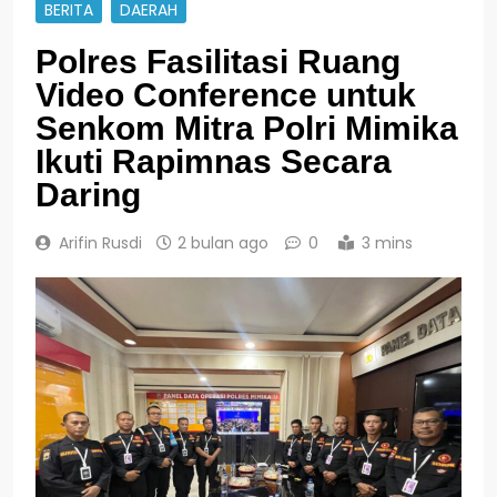
BERITA
DAERAH
Polres Fasilitasi Ruang
Video Conference untuk
Senkom Mitra Polri Mimika
Ikuti Rapimnas Secara
Daring
Arifin Rusdi
2 bulan ago
0
3 mins