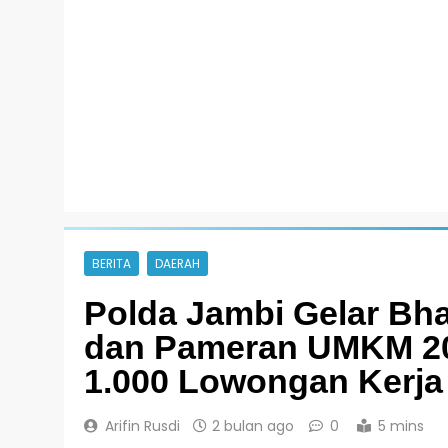
BERITA
DAERAH
Polda Jambi Gelar Bha
dan Pameran UMKM 202
1.000 Lowongan Kerja
Arifin Rusdi
2 bulan ago
0
5 mins