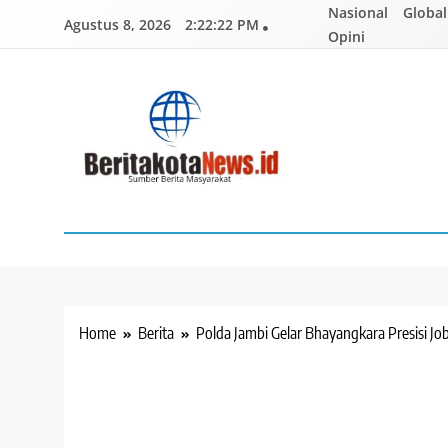
Skip
Nasional
Global
Agustus 8, 2026
2:22:23 PM
to
Opini
content
BERITAKOTANEWS
Sumber Berita Masyarakat
Home
Berita
Polda Jambi Gelar Bhayangkara Presisi J