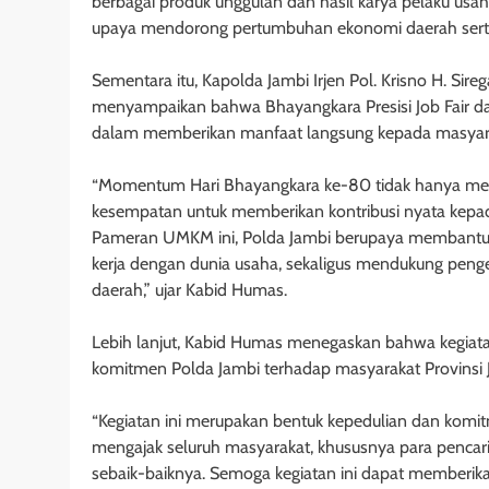
berbagai produk unggulan dan hasil karya pelaku usaha
upaya mendorong pertumbuhan ekonomi daerah sert
Sementara itu, Kapolda Jambi Irjen Pol. Krisno H. Sir
menyampaikan bahwa Bhayangkara Presisi Job Fair 
dalam memberikan manfaat langsung kepada masyar
“Momentum Hari Bhayangkara ke-80 tidak hanya menjadi
kesempatan untuk memberikan kontribusi nyata kepada
Pameran UMKM ini, Polda Jambi berupaya membantu
kerja dengan dunia usaha, sekaligus mendukung pe
daerah,” ujar Kabid Humas.
Lebih lanjut, Kabid Humas menegaskan bahwa kegiatan
komitmen Polda Jambi terhadap masyarakat Provinsi 
“Kegiatan ini merupakan bentuk kepedulian dan komit
mengajak seluruh masyarakat, khususnya para pencar
sebaik-baiknya. Semoga kegiatan ini dapat memberik