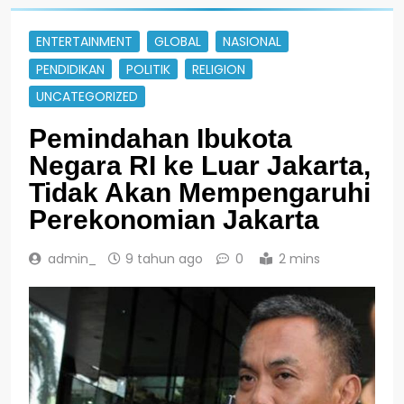
ENTERTAINMENT
GLOBAL
NASIONAL
PENDIDIKAN
POLITIK
RELIGION
UNCATEGORIZED
Pemindahan Ibukota
Negara RI ke Luar Jakarta,
Tidak Akan Mempengaruhi
Perekonomian Jakarta
admin_
9 tahun ago
0
2 mins