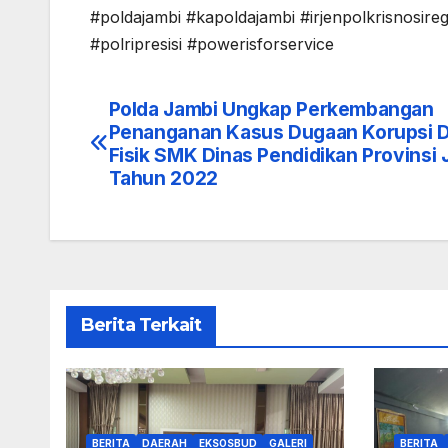
#poldajambi #kapoldajambi #irjenpolkrisnosire
#polripresisi #powerisforservice
Polda Jambi Ungkap Perkembangan
Navigasi
Penanganan Kasus Dugaan Korupsi 
pos
Fisik SMK Dinas Pendidikan Provinsi 
Tahun 2022
Berita Terkait
BERITA
DAERAH
EKSOSBUD
GALERI
BERITA