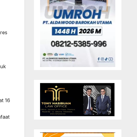
res
tuk
t 16
faat