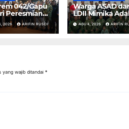
rem 042/Gapu
Warga ASAD da
ri Peresmian
LDII Mimika Ad
um Sriwijaya
Latihan Rutin di
, 2026
ARIFIN RUSDI
AGU 4, 2026
ARIFIN R
makirti oleh
Bulan Agustus 
eri
udayaan RI
 yang wajib ditandai
*