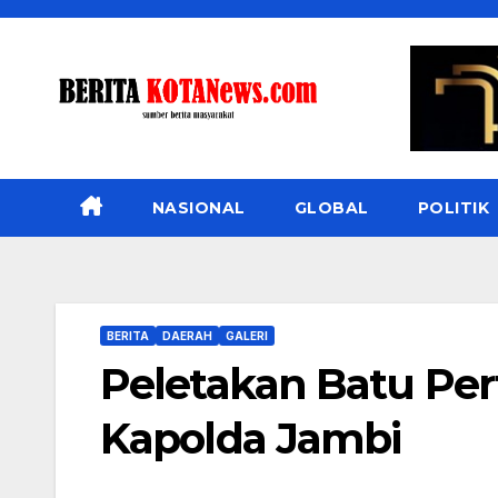
Skip
to
content
NASIONAL
GLOBAL
POLITIK
BERITA
DAERAH
GALERI
Peletakan Batu Pe
Kapolda Jambi