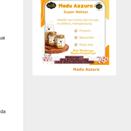
uai
ada