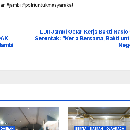
gar #jambi #polriuntukmasyarakat
LDII Jambi Gelar Kerja Bakti Nasio
DAK
Serentak: “Kerja Bersama, Bakti un
Jambi
Neg
DAERAH
BERITA
DAERAH
OLAHRAGA