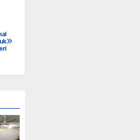
nal
tuk
eri