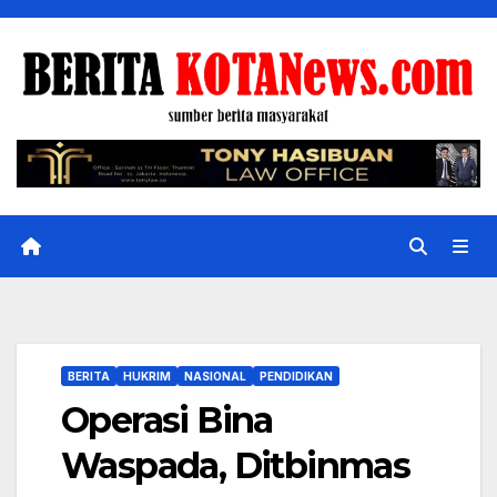
Skip
to
content
BERITA
HUKRIM
NASIONAL
PENDIDIKAN
Operasi Bina
Waspada, Ditbinmas