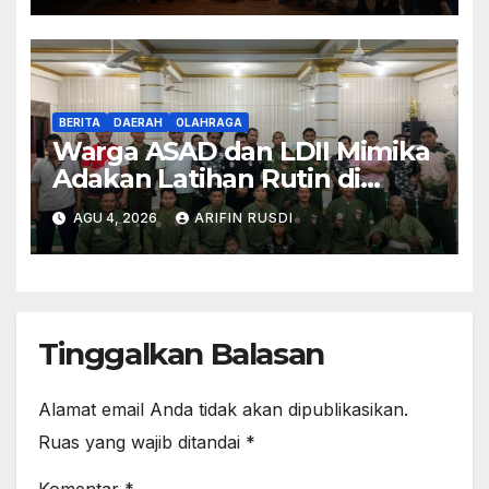
BERITA
DAERAH
OLAHRAGA
Warga ASAD dan LDII Mimika
Adakan Latihan Rutin di
Bulan Agustus 2026
AGU 4, 2026
ARIFIN RUSDI
Tinggalkan Balasan
Alamat email Anda tidak akan dipublikasikan.
Ruas yang wajib ditandai
*
Komentar
*