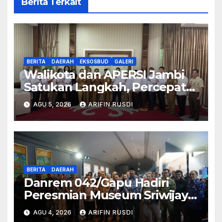
Berita Terkait
BERITA
DAERAH
EKSOSBUD
GALERI
Walikota dan APERSI Jambi
Satukan Langkah, Percepat
Realisasi Program 3 Juta
AGU 5, 2026
ARIFIN RUSDI
Rumah
BERITA
DAERAH
Danrem 042/Gapu Hadiri
Peresmian Museum Sriwijaya
Dharmakirti oleh Menteri
AGU 4, 2026
ARIFIN RUSDI
Kebudayaan RI