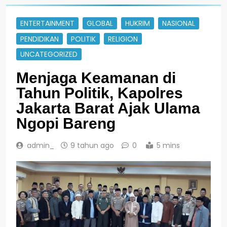
ENTERTAINMENT
GLOBAL
HUKRIM
NASIONAL
PENDIDIKAN
POLITIK
RELIGION
UNCATEGORIZED
Menjaga Keamanan di
Tahun Politik, Kapolres
Jakarta Barat Ajak Ulama
Ngopi Bareng
admin_
9 tahun ago
0
5 mins