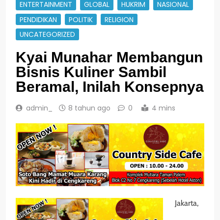
ENTERTAINMENT
GLOBAL
HUKRIM
NASIONAL
PENDIDIKAN
POLITIK
RELIGION
UNCATEGORIZED
Kyai Munahar Membangun
Bisnis Kuliner Sambil
Beramal, Inilah Konsepnya
admin_
8 tahun ago
0
4 mins
Jakarta,