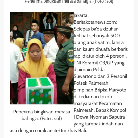
Penerima bingkisan merasa bahagia. (Foto : sol)
Jakarta,
Beritakotanews.com:
Selepas ba’da dzuhur
terlihat sebanyak 500
orang anak yatim, lansia
dan kaum dhuafa berbaris
rapi diatur oleh 4 personil
TNI Koramil 03/GP yang
dipimpin Pelda
Suwartono dan 2 Personil
Polsek Palmerah
pimpinan Bripka Maryoto
di kediaman tokoh
masyarakat Kecamatan
Palmerah, Bapak Kompol
Penerima bingkisan merasa
I Dewa Nyoman Saputra
bahagia. (Foto : sol)
yang tampak indah nan
asri dengan corak arsitektur khas Bali.