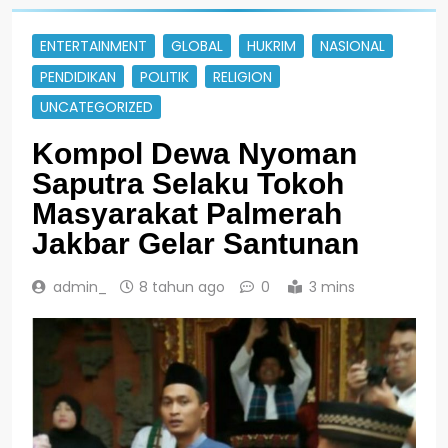
ENTERTAINMENT
GLOBAL
HUKRIM
NASIONAL
PENDIDIKAN
POLITIK
RELIGION
UNCATEGORIZED
Kompol Dewa Nyoman
Saputra Selaku Tokoh
Masyarakat Palmerah
Jakbar Gelar Santunan
admin_
8 tahun ago
0
3 mins