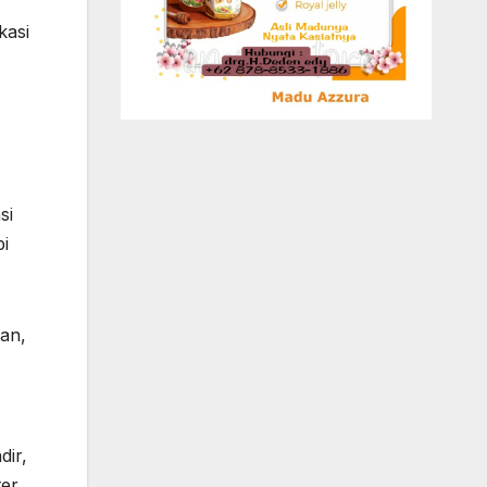
kasi
si
i
an,
dir,
ter