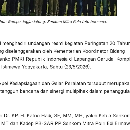
un Gempa Jogja-Jateng, Senkom Mitra Polri foto bersama.
ri menghadiri undangan resmi kegiatan Peringatan 20 Tahu
 diselenggarakan oleh Kementerian Koordinator Bidang
ko PMK) Republik Indonesia di Lapangan Garuda, Komp
stimewa Yogyakarta, Sabtu (23/5/2026).
Apel Kesiapsiagaan dan Gelar Peralatan tersebut merupaka
tangguh bencana dan sinergi multipihak dalam penanggul
i Dr. KP. H. Katno Hadi, SE, MM, MH, yakni Ketua Senko
T, MT dan Kadep PB-SAR PP Senkom Mitra Polri Edi Ermaw