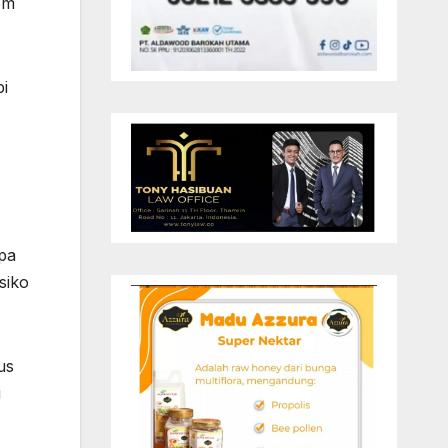
em
i
pa
siko
us
i