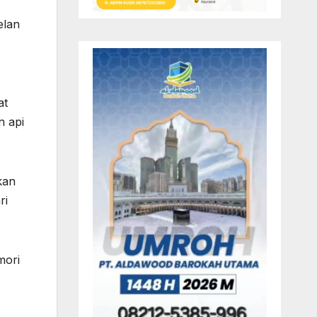
elan
at
n api
kan
ri
mori