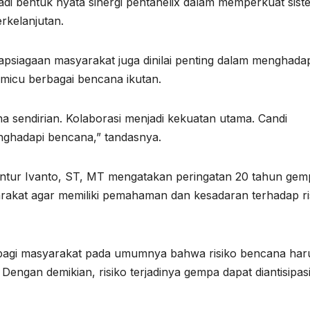
adi bentuk nyata sinergi pentahelix dalam memperkuat sist
rkelanjutan.
psiagaan masyarakat juga dinilai penting dalam menghadap
icu berbagai bencana ikutan.
a sendirian. Kolaborasi menjadi kekuatan utama. Candi
ghadapi bencana,” tandasnya.
ntur Ivanto, ST, MT mengatakan peringatan 20 tahun gem
arakat agar memiliki pemahaman dan kesadaran terhadap ri
si bagi masyarakat pada umumnya bahwa risiko bencana har
Dengan demikian, risiko terjadinya gempa dapat diantisipas