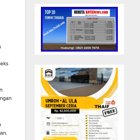
n
leks
n
angan
m
an.