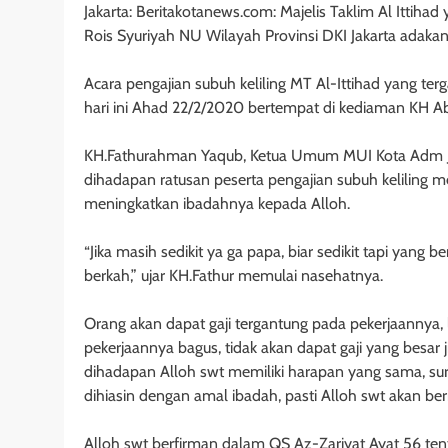
Jakarta: Beritakotanews.com: Majelis Taklim Al Ittih
Rois Syuriyah NU Wilayah Provinsi DKI Jakarta adakan 
Acara pengajian subuh keliling MT Al-Ittihad yang te
hari ini Ahad 22/2/2020 bertempat di kediaman KH 
KH.Fathurahman Yaqub, Ketua Umum MUI Kota Adm Jak
dihadapan ratusan peserta pengajian subuh keliling m
meningkatkan ibadahnya kepada Alloh.
“Jika masih sedikit ya ga papa, biar sedikit tapi ya
berkah,” ujar KH.Fathur memulai nasehatnya.
Orang akan dapat gaji tergantung pada pekerjaannya, 
pekerjaannya bagus, tidak akan dapat gaji yang besar j
dihadapan Alloh swt memiliki harapan yang sama, surg
dihiasin dengan amal ibadah, pasti Alloh swt akan ber
Alloh swt berfirman dalam QS Az-Zariyat Ayat 56 te