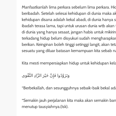
Manfaatkanlah lima perkara sebelum lima perkara. H
beribadah. Setelah selesai kehidupan di dunia maka a
kehidupan disana adalah kekal abadi, di dunia hanya s
ibadah terasa lama, tapi untuk urusan dunia wtb akan 
di dunia yang hanya sesaat, jangan habis untuk mikirin
terkadang hidup belum disyukuri sudah mengharapkan 
berikan. Keinginan boleh tinggi setinggi langit, akan 
sesuatu yang diluar batasan kemampuan kita sebab na
Kita mesti mempersiapkan hidup untuk kehidupan kelak
وَتَزَوَّدُوا فَإِنَّ خَيْرَ الزَّادِ التَّقْوَى
“Berbekallah, dan sesungguhnya sebaik-baik bekal ada
“Semakin jauh perjalanan kita maka akan semakin bany
menutup tausyiahnya.(Isk).