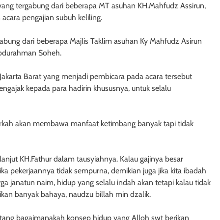
ad yang tergabung dari beberapa MT asuhan KH.Mahfudz Assirun,
acara pengajian subuh keliling.
rgabung dari beberapa Majlis Taklim asuhan Ky Mahfudz Asirun
Abdurahman Soheh.
arta Barat yang menjadi pembicara pada acara tersebut
engajak kepada para hadirin khususnya, untuk selalu
ng berkah akan membawa manfaat ketimbang banyak tapi tidak
lanjut KH.Fathur dalam tausyiahnya. Kalau gajinya besar
ika pekerjaannya tidak sempurna, demikian juga jika kita ibadah
a janatun naim, hidup yang selalu indah akan tetapi kalau tidak
ikan banyak bahaya, naudzu billah min dzalik.
ntang bagaimanakah konsep hidup yang Alloh swt berikan