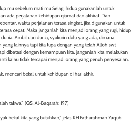
idup mu sebelum mati mu Selagi hidup gunakanlah untuk
kan ada perjalanan kehidupan qiamat dan akhirat. Dan
ebentar, waktu perjalanan terasa singkat, jika digunakan untuk
terasa cepat. Maka janganlah kita menjadi orang yang rugi, hidup
 dunia. Ambil dari dunia, syukurin dulu yang ada, dimana
yang lainnya tapi kita lupa dengan yang telah Alloh swt
tetapi dibatasi dengan kemampuan kita, janganlah kita melakukan
nti kalau tidak tercapai menjadi orang yang penuh penyesalan.
, mencari bekal untuk kehidupan di hari akhir.
lah takwa.” (QS. Al-Baqarah: 197)
ak bekal kita yang butuhkan,” jelas KH.Fathurahman Yaq’ub,