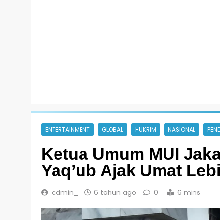
ENTERTAINMENT
GLOBAL
HUKRIM
NASIONAL
PEND
Ketua Umum MUI Jaka
Yaq’ub Ajak Umat Lebi
admin_
6 tahun ago
0
6 mins