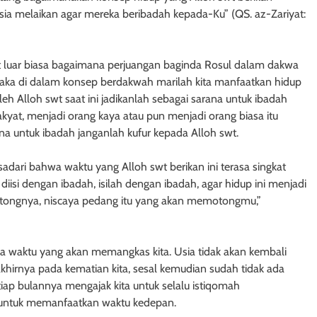
sia melaikan agar mereka beribadah kepada-Ku” (QS. az-Zariyat:
at luar biasa bagaimana perjuangan baginda Rosul dalam dakwa
maka di dalam konsep berdakwah marilah kita manfaatkan hidup
oleh Alloh swt saat ini jadikanlah sebagai sarana untuk ibadah
kyat, menjadi orang kaya atau pun menjadi orang biasa itu
rana untuk ibadah janganlah kufur kepada Alloh swt.
 sadari bahwa waktu yang Alloh swt berikan ini terasa singkat
diisi dengan ibadah, isilah dengan ibadah, agar hidup ini menjadi
otongnya, niscaya pedang itu yang akan memotongmu,”
 waktu yang akan memangkas kita. Usia tidak akan kembali
akhirnya pada kematian kita, sesal kemudian sudah tidak ada
etiap bulannya mengajak kita untuk selalu istiqomah
a untuk memanfaatkan waktu kedepan.