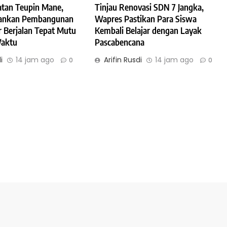
atan Teupin Mane,
Tinjau Renovasi SDN 7 Jangka,
ankan Pembangunan
Wapres Pastikan Para Siswa
r Berjalan Tepat Mutu
Kembali Belajar dengan Layak
Waktu
Pascabencana
i
14 jam ago
Arifin Rusdi
14 jam ago
0
0