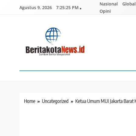
Skip
Nasional
Global
Agustus 9, 2026
7:25:26 PM
to
Opini
content
BERITAKOTANEWS
Sumber Berita Masyarakat
Home
Uncategorized
Ketua Umum MUI Jakarta Barat K