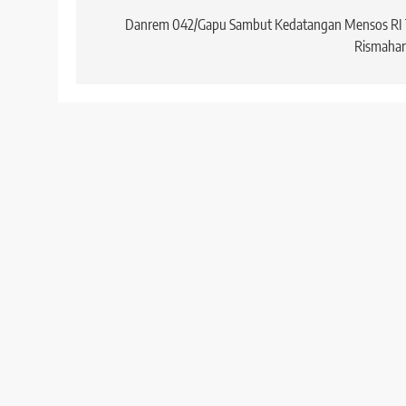
pos
Danrem 042/Gapu Sambut Kedatangan Mensos RI T
Rismahar