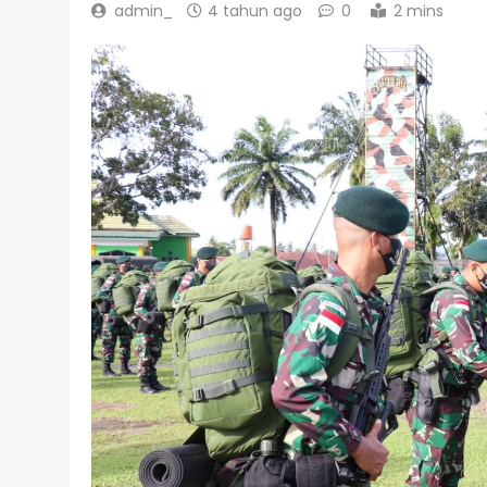
admin_
4 tahun ago
0
2 mins