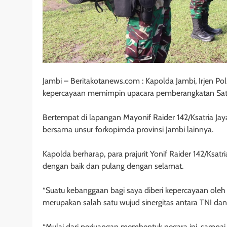
Jambi – Beritakotanews.com : Kapolda Jambi, Irjen
kepercayaan memimpin upacara pemberangkatan Satgas
Bertempat di lapangan Mayonif Raider 142/Ksatria Ja
bersama unsur forkopimda provinsi Jambi lainnya.
Kapolda berharap, para prajurit Yonif Raider 142/Ksat
dengan baik dan pulang dengan selamat.
“Suatu kebanggaan bagi saya diberi kepercayaan ole
merupakan salah satu wujud sinergitas antara TNI dan 
“Mulai dari perjuangan membentuk negara ini, sampai 