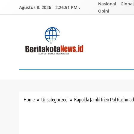
Skip
Nasional
Global
Agustus 8, 2026
2:26:52 PM
to
Opini
content
BERITAKOTANEWS
Sumber Berita Masyarakat
Home
Uncategorized
Kapolda Jambi Irjen Pol Rachma