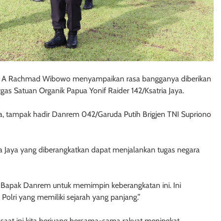
 Pol A Rachmad Wibowo menyampaikan rasa bangganya diberikan
 Satuan Organik Papua Yonif Raider 142/Ksatria Jaya.
ya, tampak hadir Danrem 042/Garuda Putih Brigjen TNI Supriono
ria Jaya yang diberangkatkan dapat menjalankan tugas negara
h Bapak Danrem untuk memimpin keberangkatan ini. Ini
Polri yang memiliki sejarah yang panjang.”
saat ini kita berjuang bersama-sama rakyat meningkat