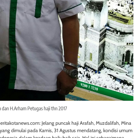
dan H.Arham Petugas haji thn 2017
ritakotanews.com: Jelang puncak haji Arafah, Muzdalifah, Mina
 yang dimulai pada Kamis, 31 Agustus mendatang, kondisi umum
donesia dalam keadaan baik-baik saja. Hal ini sebagaimana