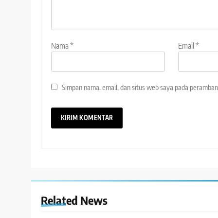
Nama
*
Email
*
Simpan nama, email, dan situs web saya pada peramban 
Related News