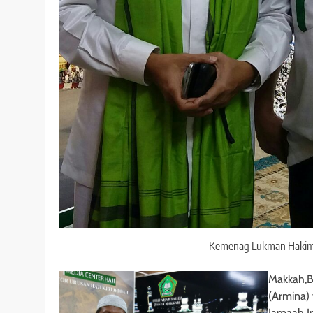
Kemenag Lukman Hakim 
Makkah,Be
(Armina)
Jamaah In