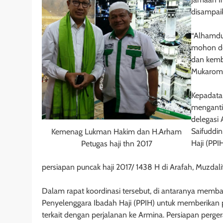
disampaik
“Alhamdul
mohon doa
dan kemba
Mukaroma
Kepadatan
mengantis
delegasi
Saifuddin
Kemenag Lukman Hakim dan H.Arham
Haji (PPI
Petugas haji thn 2017
persiapan puncak haji 2017/ 1438 H di Arafah, Muzdal
Dalam rapat koordinasi tersebut, di antaranya memba
Penyelenggara Ibadah Haji (PPIH) untuk memberikan
terkait dengan perjalanan ke Armina. Persiapan perge