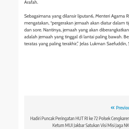
Arafah.
Sebagaimana yang dilansir liputan6, Menteri Agama RI
mengatakan, “pergerakan jemaah akan diatur dalam tig
dan sore. Nantinya, jemaah yang akan diberangkatkan 
adalah jemaah yang tinggal di lantai paling bawah. Beg
teratas yang paling terakhir,” Jelas Lukman Saefuddin, 
Navigasi
Previo
pos
Hadiri Puncak Peringatan HUT RI ke 72 Polsek Cengkare
Ketum MUI Jakbar Satukan Visi Misi Jaga N