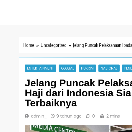
Home
Uncategorized
Jelang Puncak Pelaksanaan Ibadah
ENTERTAINMENT
GLOBAL
HUKRIM
NASIONAL
PEND
Jelang Puncak Pelaksa
Haji dari Indonesia S
Terbaiknya
admin_
9 tahun ago
0
2 mins