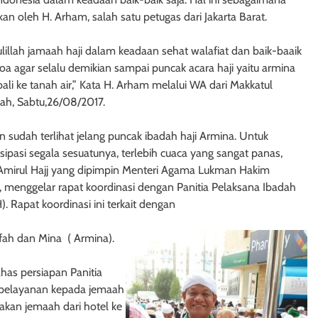
an oleh H. Arham, salah satu petugas dari Jakarta Barat.
illah jamaah haji dalam keadaan sehat walafiat dan baik-baaik
 agar selalu demikian sampai puncak acara haji yaitu armina
li ke tanah air,” Kata H. Arham melalui WA dari Makkatul
h, Sabtu,26/08/2017.
 sudah terlihat jelang puncak ibadah haji Armina. Untuk
ipasi segala sesuatunya, terlebih cuaca yang sangat panas,
 Amirul Hajj yang dipimpin Menteri Agama Lukman Hakim
, menggelar rapat koordinasi dengan Panitia Pelaksana Ibadah
H). Rapat koordinasi ini terkait dengan
ifah dan Mina ( Armina).
has persiapan Panitia
 pelayanan kepada jemaah
rakan jemaah dari hotel ke