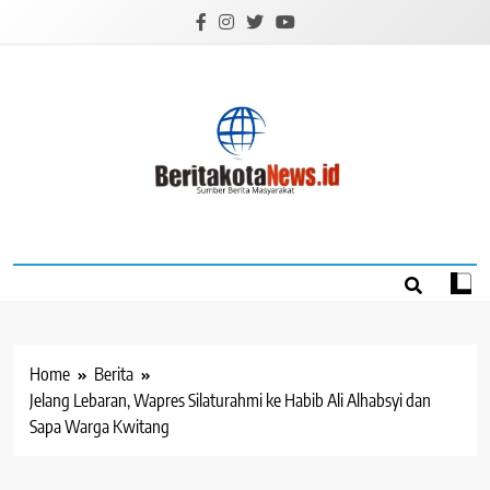
Skip
to
content
BERITAKOTANEW
Sumber Berita Masyarakat
Home
Berita
Jelang Lebaran, Wapres Silaturahmi ke Habib Ali Alhabsyi dan
Sapa Warga Kwitang