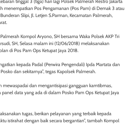
 lebaran tinggal 3 (tiga) hari lagi Polsek Palmerah Restro Jakarta
lah menempatkan Pos Pengamanan (Pos Pam) di Demak 3 atau
underan Slipi, Jl. Letjen S.Parman, Kecamatan Palmerah,
rat.
 Palmerah Kompol Aryono, SH bersama Waka Polsek AKP Tri
rsudi, SH, Selasa malam ini (12/06/2018) melaksanakan
olan di Pos Pam Ops Ketupat Jaya 2018.
gatkan kepada Padal (Perwira Pengendali) Ipda Martata dan
Posko dan sekitarnya”, tegas Kapolsek Palmerah.
lain mewaspadai dan mengantisipasi gangguan kamtibmas,
 panel data yang ada di dalam Posko Pam Ops Ketupat Jaya
aksanakan tugas, berikan pelayanan yang terbaik kepada
tu istirahat dengan baik secara bergantian”, tambah Kompol