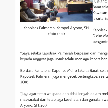
H, jelang
Barat te
Kawasan B
Jakarta Ba
Kapolsek Palmerah, Kompol Aryono, SH.
Kapolsek
(foto : sol)
Djoko Ma
pengontr
“Saya selaku Kapolsek Palmerah berpesan dan mengin
kepada anggota jaga untuk selalu menjaga kebersihan 
Berdasarkan atensi Kapolres Metro Jakarta Barat, se
Kapolsek Palmerah juga mengecek perlengkapan serta
2018.
“Juga agar tetap waspada dan tidak lengah dalam mel
masyarakat dan tetap jaga kesehatan dan gunakan wak
Aryono, SH.(sol)