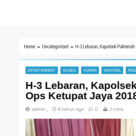
Home
Uncategorized
H-3 Lebaran, Kapolsek Palmerah
ENTERTAINMENT
GLOBAL
HUKRIM
NASIONAL
PEND
H-3 Lebaran, Kapolse
Ops Ketupat Jaya 201
admin_
8 tahun ago
0
2 mins