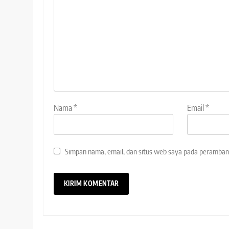
Nama
*
Email
*
Simpan nama, email, dan situs web saya pada peramban 