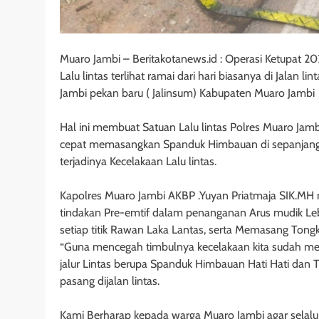
Muaro Jambi – Beritakotanews.id : Operasi Ketupat 20
Lalu lintas terlihat ramai dari hari biasanya di Jalan l
Jambi pekan baru ( Jalinsum) Kabupaten Muaro Jambi
Hal ini membuat Satuan Lalu lintas Polres Muaro Jam
cepat memasangkan Spanduk Himbauan di sepanjang 
terjadinya Kecelakaan Lalu lintas.
Kapolres Muaro Jambi AKBP .Yuyan Priatmaja SIK.MH
tindakan Pre-emtif dalam penanganan Arus mudik L
setiap titik Rawan Laka Lantas, serta Memasang Tong
“Guna mencegah timbulnya kecelakaan kita sudah mem
jalur Lintas berupa Spanduk Himbauan Hati Hati dan 
pasang dijalan lintas.
Kami Berharap kepada warga Muaro Jambi agar selalu b