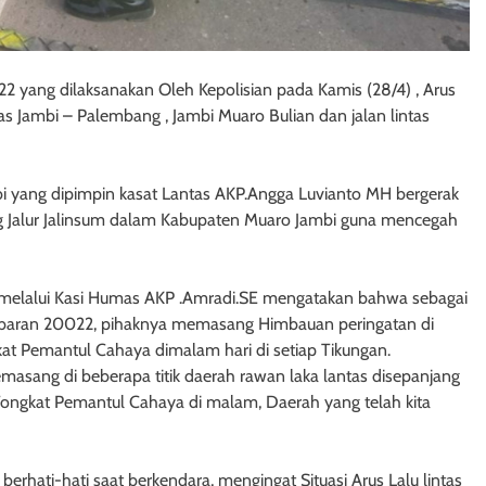
22 yang dilaksanakan Oleh Kepolisian pada Kamis (28/4) , Arus
intas Jambi – Palembang , Jambi Muaro Bulian dan jalan lintas
bi yang dipimpin kasat Lantas AKP.Angga Luvianto MH bergerak
Jalur Jalinsum dalam Kabupaten Muaro Jambi guna mencegah
 melalui Kasi Humas AKP .Amradi.SE mengatakan bahwa sebagai
ebaran 20022, pihaknya memasang Himbauan peringatan di
kat Pemantul Cahaya dimalam hari di setiap Tikungan.
asang di beberapa titik daerah rawan laka lantas disepanjang
Tongkat Pemantul Cahaya di malam, Daerah yang telah kita
erhati-hati saat berkendara, mengingat Situasi Arus Lalu lintas