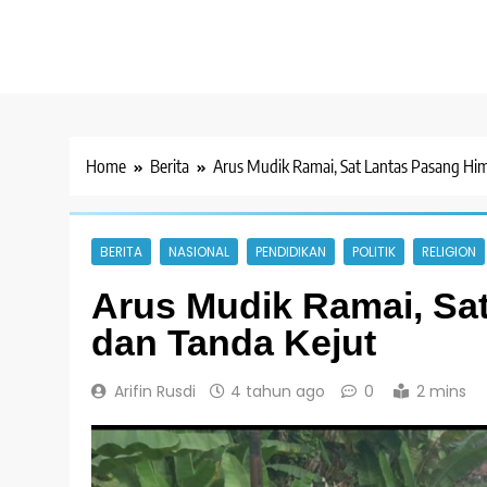
Home
Berita
Arus Mudik Ramai, Sat Lantas Pasang Hi
BERITA
NASIONAL
PENDIDIKAN
POLITIK
RELIGION
Arus Mudik Ramai, Sa
dan Tanda Kejut
Arifin Rusdi
4 tahun ago
0
2 mins