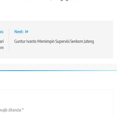
us:
Next:
ari
Guntur Ivanto Memimpin Supervisi Senkom Jateng
rom
wajib ditandai
*