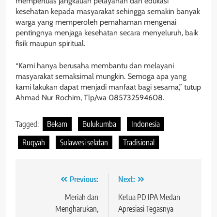
memperluas jangkauan pelayanan dan edukasi
kesehatan kepada masyarakat sehingga semakin banyak
warga yang memperoleh pemahaman mengenai
pentingnya menjaga kesehatan secara menyeluruh, baik
fisik maupun spiritual.
“Kami hanya berusaha membantu dan melayani
masyarakat semaksimal mungkin. Semoga apa yang
kami lakukan dapat menjadi manfaat bagi sesama,” tutup
Ahmad Nur Rochim, Tlp/wa 085732594608.
Tagged:
Bekam
Bulukumba
Indonesia
Ruqyah
Sulawesi selatan
Tradisional
Navigasi
Previous:
Next:
pos
Meriah dan
Ketua PD IPA Medan
Mengharukan,
Apresiasi Tegasnya