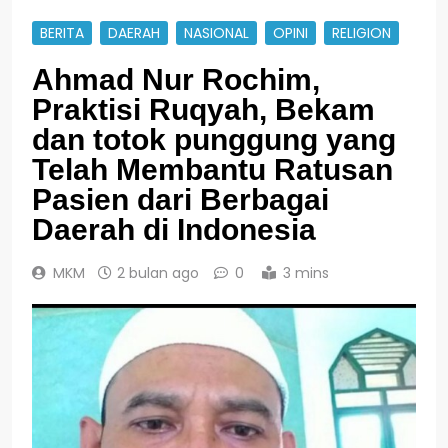
BERITA
DAERAH
NASIONAL
OPINI
RELIGION
Ahmad Nur Rochim,
Praktisi Ruqyah, Bekam
dan totok punggung yang
Telah Membantu Ratusan
Pasien dari Berbagai
Daerah di Indonesia
MKM
2 bulan ago
0
3 mins