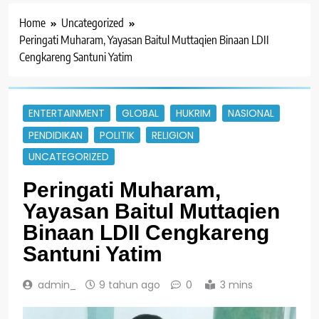
Home
Uncategorized
Peringati Muharam, Yayasan Baitul Muttaqien Binaan LDII
Cengkareng Santuni Yatim
ENTERTAINMENT
GLOBAL
HUKRIM
NASIONAL
PENDIDIKAN
POLITIK
RELIGION
UNCATEGORIZED
Peringati Muharam,
Yayasan Baitul Muttaqien
Binaan LDII Cengkareng
Santuni Yatim
admin_
9 tahun ago
0
3 mins