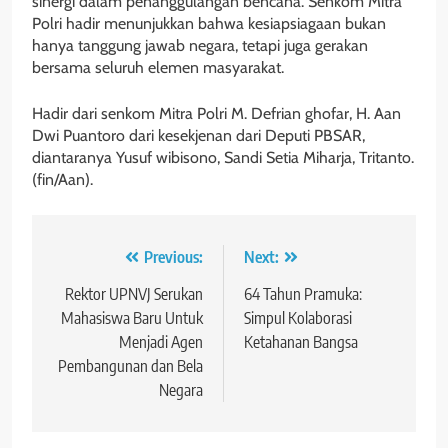
sinergi dalam penanggulangan bencana. Senkom Mitra
Polri hadir menunjukkan bahwa kesiapsiagaan bukan
hanya tanggung jawab negara, tetapi juga gerakan
bersama seluruh elemen masyarakat.
Hadir dari senkom Mitra Polri M. Defrian ghofar, H. Aan
Dwi Puantoro dari kesekjenan dari Deputi PBSAR,
diantaranya Yusuf wibisono, Sandi Setia Miharja, Tritanto.
(fin/Aan).
Navigasi
Previous:
Next:
pos
Rektor UPNVJ Serukan
64 Tahun Pramuka:
Mahasiswa Baru Untuk
Simpul Kolaborasi
Menjadi Agen
Ketahanan Bangsa
Pembangunan dan Bela
Negara