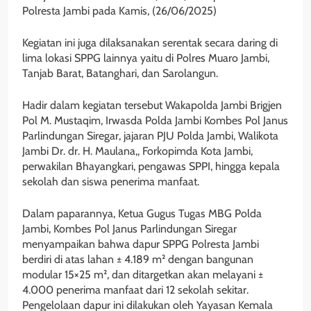
Polresta Jambi pada Kamis, (26/06/2025)
Kegiatan ini juga dilaksanakan serentak secara daring di
lima lokasi SPPG lainnya yaitu di Polres Muaro Jambi,
Tanjab Barat, Batanghari, dan Sarolangun.
Hadir dalam kegiatan tersebut Wakapolda Jambi Brigjen
Pol M. Mustaqim, Irwasda Polda Jambi Kombes Pol Janus
Parlindungan Siregar, jajaran PJU Polda Jambi, Walikota
Jambi Dr. dr. H. Maulana,, Forkopimda Kota Jambi,
perwakilan Bhayangkari, pengawas SPPI, hingga kepala
sekolah dan siswa penerima manfaat.
Dalam paparannya, Ketua Gugus Tugas MBG Polda
Jambi, Kombes Pol Janus Parlindungan Siregar
menyampaikan bahwa dapur SPPG Polresta Jambi
berdiri di atas lahan ± 4.189 m² dengan bangunan
modular 15×25 m², dan ditargetkan akan melayani ±
4.000 penerima manfaat dari 12 sekolah sekitar.
Pengelolaan dapur ini dilakukan oleh Yayasan Kemala