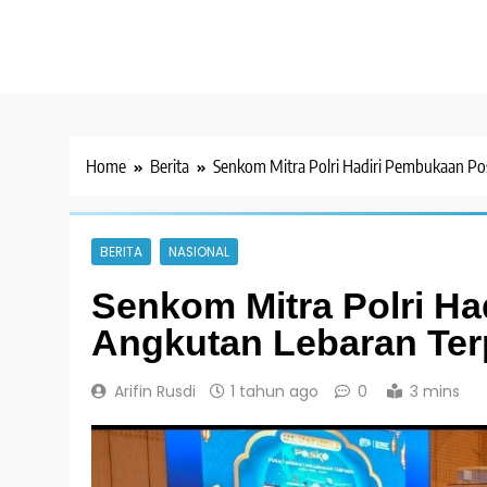
Home
Berita
Senkom Mitra Polri Hadiri Pembukaan P
BERITA
NASIONAL
Senkom Mitra Polri H
Angkutan Lebaran Ter
Arifin Rusdi
1 tahun ago
0
3 mins