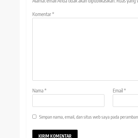
Alamat email Anda tidak akan dipublikasikan.
Ruas yang 
Komentar
*
Nama
*
Email
*
Simpan nama, email, dan situs web saya pada peramban 